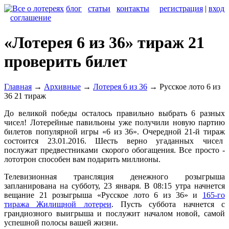
блог
статьи
контакты
регистрация
|
вход
соглашение
«Лотерея 6 из 36» тираж 21
проверить билет
Главная
→
Архивные
→
Лотерея 6 из 36
→
Русское лото 6 из
36 21 тираж
До великой победы осталось правильно выбрать 6 разных
чисел! Лотерейные павильоны уже получили новую партию
билетов популярной игры «6 из 36». Очередной 21-й тираж
состоится 23.01.2016. Шесть верно угаданных чисел
послужат предвестниками скорого обогащения. Все просто -
лототрон способен вам подарить миллионы.
Телевизионная трансляция денежного розыгрыша
запланирована на субботу, 23 января. В 08:15 утра начнется
вещание 21 розыгрыша «Русское лото 6 из 36» и
165-го
тиража Жилищной лотереи
. Пусть суббота начнется с
грандиозного выигрыша и послужит началом новой, самой
успешной полосы вашей жизни.