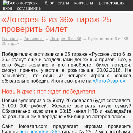
блог
статьи
контакты
регистрация
|
вход
соглашение
«Лотерея 6 из 36» тираж 25
проверить билет
Главная
→
Архивные
→
Лотерея 6 из 36
→
Русское лото 6 из 36
25 тираж
Победители-счастливчики в 25 тираже «Русское лото 6 из
36» станут еще и владельцами денежных призов. Все, у
кого будет желание и кто приобретет билет лотереи,
смогут принять участие в розыгрыше 20.02.2016. Не
забывайте, что один из четырех игровых бланков
обязательно победит. Итоги смотрите на
«Лото Азарте»
.
Новый джек-пот ждет победителя
Новый суперприз в субботу 20 февраля будет составлять
3 000 000 рублей. Желаете выиграть такую сумму?
Обязательно включите в 08:15 канал НТВ и наблюдайте
за розыгрышем в передаче «Жилищная лотерея плюс».
Сайт lotoazart.com предлагает игрокам проверить
билеты
лотереи «6 из 36»
тиража № 25 2-мя способами: