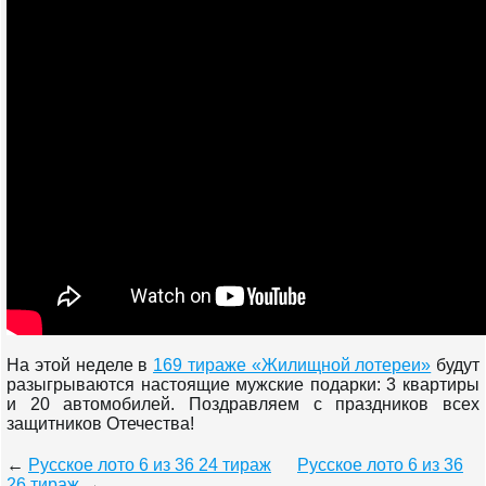
На этой неделе в
169 тираже «Жилищной лотереи»
будут
разыгрываются настоящие мужские подарки: 3 квартиры
и 20 автомобилей. Поздравляем с праздников всех
защитников Отечества!
←
Русское лото 6 из 36 24 тираж
Русское лото 6 из 36
26 тираж
→