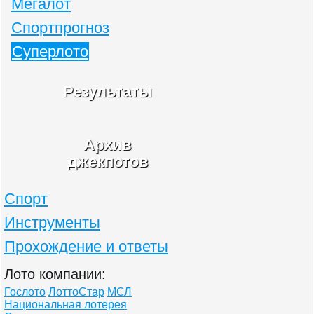
Мегалот
Спортпрогноз
Суперлото
Результаты
Архив
джекпотов
Спорт
Инструменты
Прохождение и ответы
Лото компании:
Гослото
ЛоттоСтар
МСЛ
Национальная лотерея