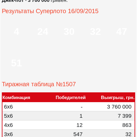
Джек-пот
-
3 760 000
гривен.
Результаты Суперлото 16/09/2015
4
24
30
32
47
51
Тиражная таблица №1507
Комбинация
Победителей
Выигрыш, грн.
6x6
-
3 760 000
5x6
1
7 399
4x6
12
863
3x6
547
32