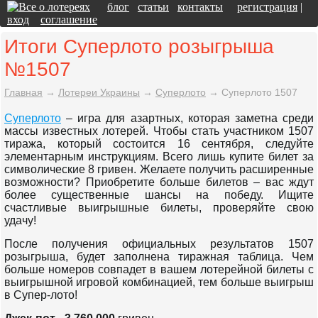
блог
статьи
контакты
регистрация
|
вход
соглашение
Итоги Суперлото розыгрыша
№1507
Главная
→
Лотереи Украины
→
Суперлото
→
Суперлото 1507
Суперлото
– игра для азартных, которая заметна среди
массы известных лотерей. Чтобы стать участником 1507
тиража, который состоится 16 сентября, следуйте
элементарным инструкциям. Всего лишь купите билет за
символические 8 гривен. Желаете получить расширенные
возможности? Приобретите больше билетов – вас ждут
более существенные шансы на победу. Ищите
счастливые выигрышные билеты, проверяйте свою
удачу!
После получения официальных результатов 1507
розыгрыша, будет заполнена тиражная таблица. Чем
больше номеров совпадет в вашем лотерейной билеты с
выигрышной игровой комбинацией, тем больше выигрыш
в Супер-лото!