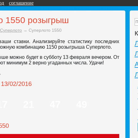
од
соглашение
о 1550 розыгрыш
Суперлото
→
Суперлото 1550
К
аши ставки. Анализируйте статистику последних
зможную комбинацию 1150 розыгрыша Суперлото.
ыше можно будет в субботу 13 февраля вечером. От
ют минимум 2 верно угаданных числа. Удачи!
.
 13/02/2016
17
21
47
49
550