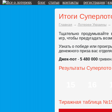
блог
статьи
контакты
регистрация
|
вх
Итоги Суперлот
Главная
→
Лотереи Украины
→
Тщательно продумывайте в
игр, чтобы предугадать во
Узнать о победе или проигр
денежного приза вас отделя
Джек-пот
-
5 480 000
гривен
Результаты Суперлото
15
16
Тиражная таблица №1