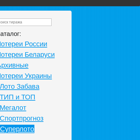
аталог:
Лотереи России
Лотереи Беларуси
Архивные
Лотереи Украины
Лото Забава
ТИП и ТОП
Мегалот
Спортпрогноз
Суперлото