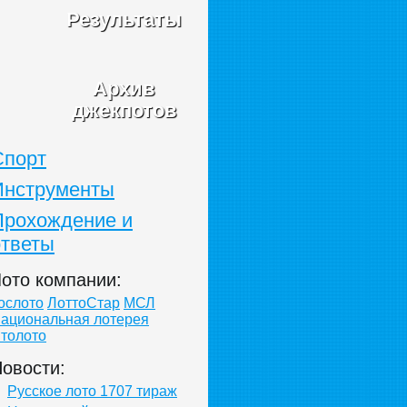
Результаты
Архив
джекпотов
Спорт
Инструменты
Прохождение и
ответы
ото компании:
ослото
ЛоттоСтар
МСЛ
ациональная лотерея
толото
овости:
Русское лото 1707 тираж