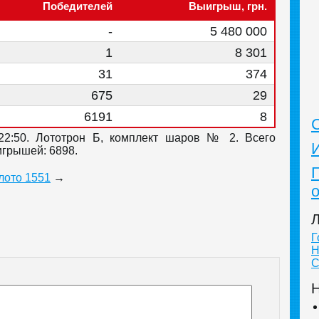
Победителей
Выигрыш, грн.
-
5 480 000
1
8 301
31
374
675
29
6191
8
22:50. Лототрон Б, комплект шаров № 2. Всего
игрышей: 6898.
лото 1551
→
Л
Г
Н
С
Н