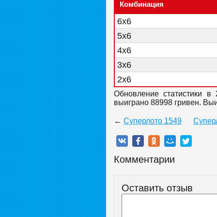
Комбинация
6x6
5x6
4x6
3x6
2x6
Обновление статистики в 
выиграно 88998 гривен. Вы
←
Суперлото 1549
Супер
Комментарии
Оставить отзыв