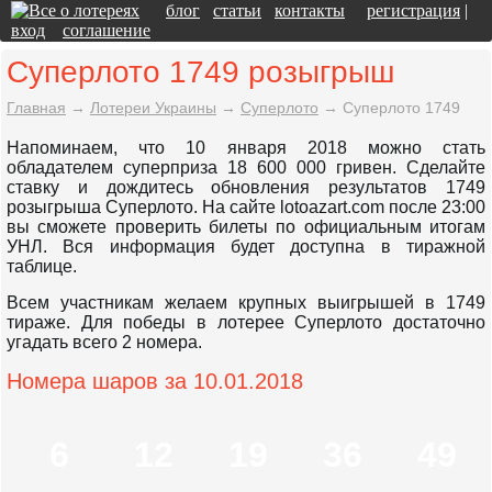
блог
статьи
контакты
регистрация
|
вход
соглашение
Суперлото 1749 розыгрыш
Главная
→
Лотереи Украины
→
Суперлото
→
Суперлото 1749
Напоминаем, что 10 января 2018 можно стать
обладателем суперприза 18 600 000 гривен. Сделайте
ставку и дождитесь обновления результатов 1749
розыгрыша Суперлото. На сайте lotoazart.com после 23:00
вы сможете проверить билеты по официальным итогам
УНЛ. Вся информация будет доступна в тиражной
таблице.
Всем участникам желаем крупных выигрышей в 1749
тираже. Для победы в лотерее Суперлото достаточно
угадать всего 2 номера.
Номера шаров за 10.01.2018
6
12
19
36
49