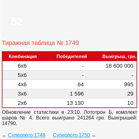
52
Тиражная таблица № 1749
Комбинация
Победителей
Выигрыш, грн.
6x6
-
18 600 000
5x6
-
-
4x6
64
995
3x6
1 596
29
2x6
13 130
10
Обновление статистики в 23:10. Лототрон
Б
, комплект
шаров №
4
. Всего выиграно
241264 грн
. Выигрышей:
14790.
←
Суперлото 1748
Суперлото 1750
→