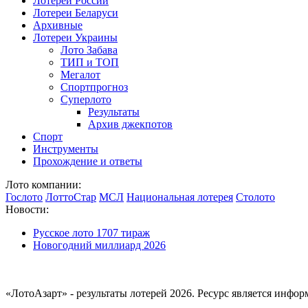
Лотереи России
Лотереи Беларуси
Архивные
Лотереи Украины
Лото Забава
ТИП и ТОП
Мегалот
Спортпрогноз
Суперлото
Результаты
Архив джекпотов
Спорт
Инструменты
Прохождение и ответы
Лото компании:
Гослото
ЛоттоСтар
МСЛ
Национальная лотерея
Столото
Новости:
Русское лото 1707 тираж
Новогодний миллиард 2026
«ЛотоАзарт» - результаты лотерей 2026. Ресурс является инф