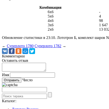
Комбинация
6x6
-
5x6
4
4x6
98
3x6
1 647
2x6
13 03
Обновление статистики в 23:10. Лототрон
Б
, комплект шаров 
←
Суперлото 1780
Суперлото 1782
→
Комментарии
Оставить отзыв
Имя
Число
Каталог: