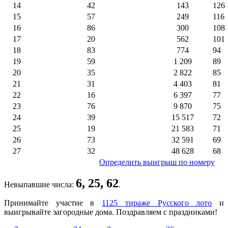
14
42
143
126
15
57
249
116
16
86
300
108
17
20
562
101
18
83
774
94
19
59
1 209
89
20
35
2 822
85
21
31
4 403
81
22
16
6 397
77
23
76
9 870
75
24
39
15 517
72
25
19
21 583
71
26
73
32 591
69
27
32
48 628
68
Определить выигрыш по номеру
6, 25, 62
Невыпавшие числа:
.
Принимайте участие в
1125 тираже Русского лото
и
выигрывайте загородные дома. Поздравляем с праздниками!