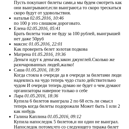
Пусть покупают билеты сами,а мы будем смотреть как
они выигрывают,если выиграют,а то скоро трескаться
скоро будут от удовольствия.
наталья
02.05.2016, 10:46
по 100 р это слишком дороговато.
Елена
02.05.2016, 05:41
Брать билеты тоже не буду за 100 рублей, выигрышей
нет даже 50руб
максис
01.05.2016, 22:01
Как проверить белет золотая подкова
Матрена
01.05.2016, 19:36
Деньги идут к деньгам,закон джунглей.Сколько же
разочарованных людей,жалко!
Саша
01.05.2016, 18:39
Когда стояла в очереди да в очереди за билетами люди
надеялись на чудо теперь чудо стало действительно
чудом И очереди теперь думаю не будет о чем думают
организаторы наверное только о себе
Лара
01.05.2016, 18:36
Купила 6 билетов выиграла 2 по 68 есть ли смысл
теперь когда билеты подорожали Может быть 1 или 2
как нибудь
Галина Каплина
01.05.2016, 09:12
Купила напоследок 5 билетов,и ни один не выиграл.
Напоследок потому,что со следующего тиража билет