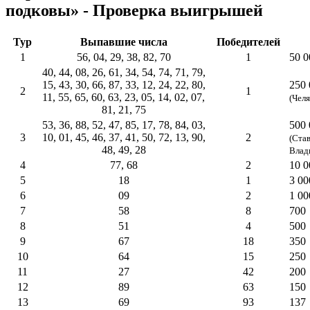
подковы» - Проверка выигрышей
Тур
Выпавшие числа
Победителей
1
56, 04, 29, 38, 82, 70
1
50 0
40, 44, 08, 26, 61, 34, 54, 74, 71, 79,
15, 43, 30, 66, 87, 33, 12, 24, 22, 80,
250 
2
1
11, 55, 65, 60, 63, 23, 05, 14, 02, 07,
(Чел
81, 21, 75
53, 36, 88, 52, 47, 85, 17, 78, 84, 03,
500 
3
10, 01, 45, 46, 37, 41, 50, 72, 13, 90,
2
(Ста
48, 49, 28
Влад
4
77, 68
2
10 0
5
18
1
3 00
6
09
2
1 00
7
58
8
700
8
51
4
500
9
67
18
350
10
64
15
250
11
27
42
200
12
89
63
150
13
69
93
137