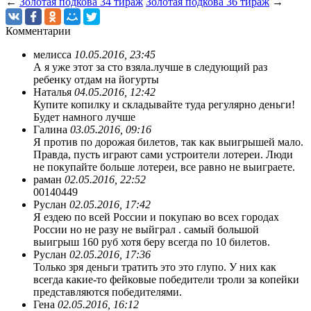
←
Золотая подкова 34 тираж
Золотая подкова 36 тираж
→
Комментарии
мелисса
10.05.2016, 23:45
А я уже этот за сто взяла.лучше в следующий раз
ребенку отдам на йогурты
Наталья
04.05.2016, 12:42
Купите копилку и складывайте туда регулярно деньги!
Будет намного лучше
Галина
03.05.2016, 09:16
Я против по дорожая билетов, так как выигрышей мало.
Правда, пусть играют сами устроители лотереи. Люди
не покупайте больше лотереи, все равно не выиграете.
раман
02.05.2016, 22:52
00140449
Руслан
02.05.2016, 17:42
Я ездею по всей России и покупаю во всех городах
России но не разу не выйграл . самый большой
выигрыш 160 руб хотя беру всегда по 10 билетов.
Руслан
02.05.2016, 17:36
Только зря деньги тратить это это глупо. У них как
всегда какие-то фейковые победители троли за копейки
представляются победителями.
Гена
02.05.2016, 16:12