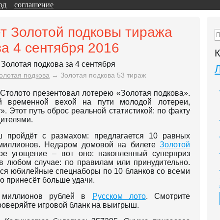
од
соглашение
т Золотой подковы тиража
за 4 сентября 2016
К
олотая подкова
→
Золотая подкова 53 тираж
т Столото презентовал лотерею «Золотая подкова».
й временной вехой на пути молодой лотереи,
». Этот путь оброс реальной статистикой: по факту
дителями.
 пройдёт с размахом: предлагается 10 равных
 миллионов. Недаром домовой на билете
Золотой
ое угощение – вот оно: накопленный суперприз
 в любом случае: по правилам или принудительно.
ся юбилейные спецнаборы по 10 бланков со всеми
то принесёт больше удачи.
0 миллионов рублей в
Русском лото
. Смотрите
роверяйте игровой бланк на выигрыш.