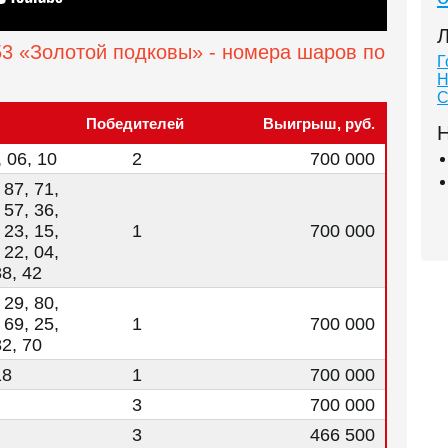
Л
3 «Золотой подковы» - номера шаров по
Г
Н
С
Победителей
Выигрыш, руб.
Н
, 06, 10
2
700 000
 87, 71,
 57, 36,
 23, 15,
1
700 000
 22, 04,
88, 42
 29, 80,
 69, 25,
1
700 000
82, 70
18
1
700 000
3
700 000
3
466 500