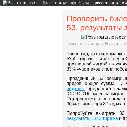
блог
статьи
контакты
регистрация
|
вх
Проверить биле
53, результаты 
Главная
→
Лотереи России
→
З
Ровно год, как супермарке
53-й тираж станет перво
прозванной «игрой на удачу
33% участников стали побе
Праздничный 53 розыгрыш
призов, общая сумма - 7
подковы
предлагает сладк
04.09.2016 будет разыгран
Поторопитесь: ещё продают
90 числами - при 87 ходах э
Попробуйте выиграть 3
результаты 1143 тиража
и п