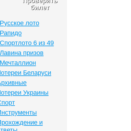
Проверить
билет
Русское лото
Рапидо
Спортлото 6 из 49
Лавина призов
Мечталлион
Лотереи Беларуси
Архивные
Лотереи Украины
Спорт
Инструменты
Прохождение и
ответы