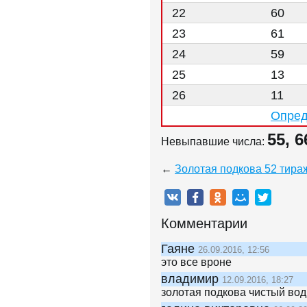
22
60
23
61
24
59
25
13
26
11
Опред
55, 6
Невыпавшие числа:
←
Золотая подкова 52 тира
Комментарии
Гаяне
26.09.2016, 12:56
это все вроне
владимир
12.09.2016, 18:27
золотая подкова чистый вод