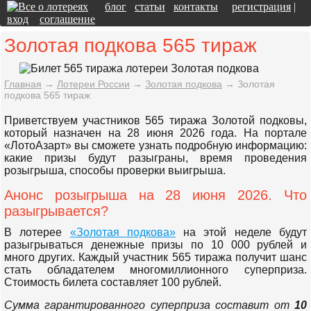
блог
статьи
контакты
регистрация
|
вход
соглашение
Золотая подкова 565 тираж
Главная
→
Лотереи России
→
Золотая подкова
→
Золотая
подкова 565 тираж
Приветствуем участников 565 тиража Золотой подковы,
который назначен на 28 июня 2026 года. На портале
«ЛотоАзарт» вы сможете узнать подробную информацию:
какие призы будут разыграны, время проведения
розыгрыша, способы проверки выигрыша.
Анонс розыгрыша на 28 июня 2026. Что
разыгрывается?
В лотерее
«Золотая подкова»
на этой неделе будут
разыгрываться денежные призы по 10 000 рублей и
много других. Каждый участник 565 тиража получит шанс
стать обладателем многомиллионного суперприза.
Стоимость билета составляет 100 рублей.
Сумма гарантированного суперприза составит от
10