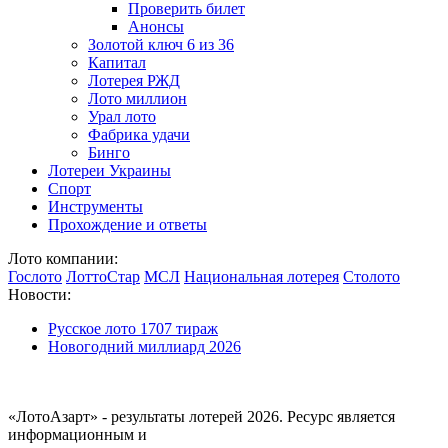
Проверить билет
Анонсы
Золотой ключ 6 из 36
Капитал
Лотерея РЖД
Лото миллион
Урал лото
Фабрика удачи
Бинго
Лотереи Украины
Спорт
Инструменты
Прохождение и ответы
Лото компании:
Гослото
ЛоттоСтар
МСЛ
Национальная лотерея
Столото
Новости:
Русское лото 1707 тираж
Новогодний миллиард 2026
«ЛотоАзарт» - результаты лотерей 2026. Ресурс является
информационным и