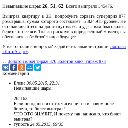
26
,
51
,
62
Невыпавшие шары:
. Всего выиграло 345476.
Выиграв квартиру в ЗК, попробуйте сорвать суперприз 877
розыгрыша, сумма которого составляет - 2.824.915 рублей. Не
останавливайтесь на достигнутом, если удача вам благоволит,
берите от нее все. Только рискнув в определенный момент, вы
обеспечите себе безоблачное будущее.
У вас остались вопросы? Задайте их администрации
портала
«ЛотоАзарт»
.
←
Золотой ключ тираж 876
Золотой ключ тираж 878
→
Комментарии
Елена
30.05.2015, 22:31
Невыпавшие шары:
265162
Если ни одного из этих чисел нет на игровом поле
билета, то билет выиграл!
ЧТО ЭТО ЗНАЧИТ, И почему так написано, что билет
выиграл?
тупость
24.05.2015, 09:35