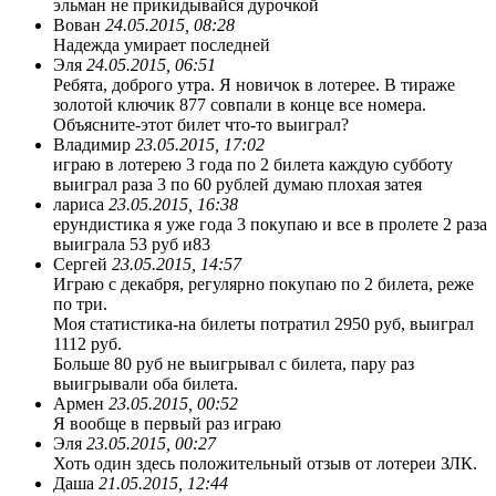
эльман не прикидывайся дурочкой
Вован
24.05.2015, 08:28
Надежда умирает последней
Эля
24.05.2015, 06:51
Ребята, доброго утра. Я новичок в лотерее. В тираже
золотой ключик 877 совпали в конце все номера.
Объясните-этот билет что-то выиграл?
Владимир
23.05.2015, 17:02
играю в лотерею 3 года по 2 билета каждую субботу
выиграл раза 3 по 60 рублей думаю плохая затея
лариса
23.05.2015, 16:38
ерундистика я уже года 3 покупаю и все в пролете 2 раза
выиграла 53 руб и83
Сергей
23.05.2015, 14:57
Играю с декабря, регулярно покупаю по 2 билета, реже
по три.
Моя статистика-на билеты потратил 2950 руб, выиграл
1112 руб.
Больше 80 руб не выигрывал с билета, пару раз
выигрывали оба билета.
Армен
23.05.2015, 00:52
Я вообще в первый раз играю
Эля
23.05.2015, 00:27
Хоть один здесь положительный отзыв от лотереи ЗЛК.
Даша
21.05.2015, 12:44