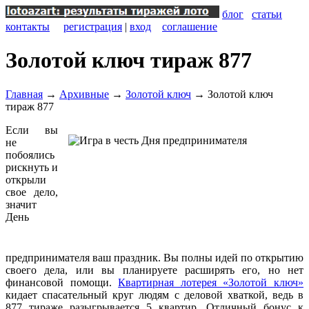
блог
статьи
контакты
регистрация
|
вход
соглашение
Золотой ключ тираж 877
Главная
→
Архивные
→
Золотой ключ
→
Золотой ключ
тираж 877
Если вы
не
побоялись
рискнуть и
открыли
свое дело,
значит
День
предпринимателя ваш праздник. Вы полны идей по открытию
своего дела, или вы планируете расширять его, но нет
финансовой помощи.
Квартирная лотерея «Золотой ключ»
кидает спасательный круг людям с деловой хваткой, ведь в
877 тираже разыгрывается 5 квартир. Отличный бонус к