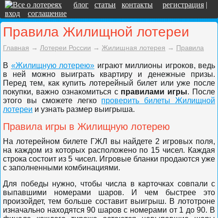
блог
статьи
контакты
регистрация
|
вход
соглашение
Правила Жилищной лотереи
Главная
→
Лотереи России
→
Жилищная лотерея
→
Правила
В
«Жилищную лотерею»
играют миллионы игроков, ведь
в ней можно выиграть квартиру и денежные призы.
Перед тем, как купить лотерейный билет или уже после
покупки, важно ознакомиться с
правилами игры
. После
этого вы сможете легко
проверить билеты Жилищной
лотереи
и узнать размер выигрыша.
Правила игры в Жилищную лотерею
На лотерейном билете ГЖЛ вы найдете 2 игровых поля,
на каждом из которых расположено по 15 чисел. Каждая
строка состоит из 5 чисел. Игровые бланки продаются уже
с заполненными комбинациями.
Для победы нужно, чтобы числа в карточках совпали с
выпавшими номерами шаров. И чем быстрее это
произойдет, тем больше составит выигрыш. В лототроне
изначально находятся 90 шаров с номерами от 1 до 90. В