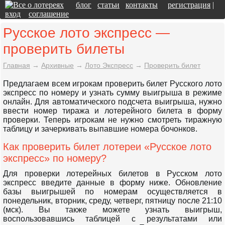
блог
статьи
контакты
регистрация
|
вход
соглашение
Русское лото экспресс —
проверить билеты
Главная
→
Архивные
→
Лото Экспресс
→
Проверить билет
Предлагаем всем игрокам проверить билет Русского лото
экспресс по номеру и узнать сумму выигрыша в режиме
онлайн. Для автоматического подсчета выигрыша, нужно
ввести номер тиража и лотерейного билета в форму
проверки. Теперь игрокам не нужно смотреть тиражную
таблицу и зачеркивать выпавшие номера бочонков.
Как проверить билет лотереи «Русское лото
экспресс» по номеру?
Для проверки лотерейных билетов в Русском лото
экспресс введите данные в форму ниже. Обновление
базы выигрышей по номерам осуществляется в
понедельник, вторник, среду, четверг, пятницу после 21:10
(мск). Вы также можете узнать выигрыш,
воспользовавшись таблицей с результатами или