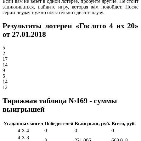
Если вам не везет в одной лотерее, пробуйте другие. Не стоит
зацикливаться, найдите игру, которая вам подойдет. После
серии неудач нужно обязательно сделать паузу.
Результаты лотереи «Гослото 4 из 20»
от 27.01.2018
5
2
17
14
9
5
14
12
Тиражная таблица №169 - суммы
выигрышей
Угаданных чисел
Победителей
Выигрыш, руб.
Всего, руб.
4 X 4
0
0
0
4 X 3
3
221 006
663 018