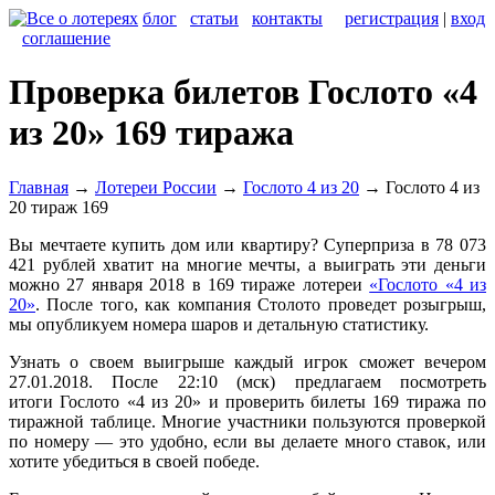
блог
статьи
контакты
регистрация
|
вход
соглашение
Проверка билетов Гослото «4
из 20» 169 тиража
Главная
→
Лотереи России
→
Гослото 4 из 20
→
Гослото 4 из
20 тираж 169
Вы мечтаете купить дом или квартиру? Суперприза в 78 073
421 рублей хватит на многие мечты, а выиграть эти деньги
можно 27 января 2018 в 169 тираже лотереи
«Гослото «4 из
20»
. После того, как компания Столото проведет розыгрыш,
мы опубликуем номера шаров и детальную статистику.
Узнать о своем выигрыше каждый игрок сможет вечером
27.01.2018. После 22:10 (мск) предлагаем посмотреть
итоги Гослото «4 из 20» и проверить билеты 169 тиража по
тиражной таблице. Многие участники пользуются проверкой
по номеру — это удобно, если вы делаете много ставок, или
хотите убедиться в своей победе.