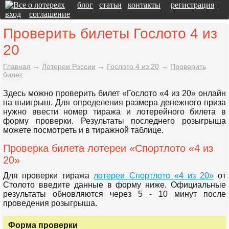
блог
статьи
контакты
регистрация
|
вход
соглашение
Проверить билеты Гослото 4 из
20
Главная
→
Лотереи России
→
Гослото 4 из 20
→
Проверить
билет
Здесь можно проверить билет «Гослото «4 из 20» онлайн
на выигрыш. Для определения размера денежного приза
нужно ввести номер тиража и лотерейного билета в
форму проверки. Результаты последнего розыгрыша
можете посмотреть и в тиражной таблице.
Проверка билета лотереи «Спортлото «4 из
20»
Для проверки тиража
лотереи Спортлото «4 из 20»
от
Столото введите данные в форму ниже. Официальные
результаты обновляются через 5 - 10 минут после
проведения розыгрыша.
Форма проверки