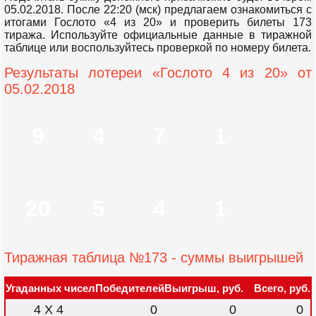
05.02.2018. После 22:20 (мск) предлагаем ознакомиться с
итогами Гослото «4 из 20» и проверить билеты 173
тиража. Используйте официальные данные в тиражной
таблице или воспользуйтесь проверкой по номеру билета.
Результаты лотереи «Гослото 4 из 20» от
05.02.2018
9
4
7
1
20
5
4
1
Тиражная таблица №173 - суммы выигрышей
Угаданных чисел
Победителей
Выигрыш, руб.
Всего, руб.
4 X 4
0
0
0