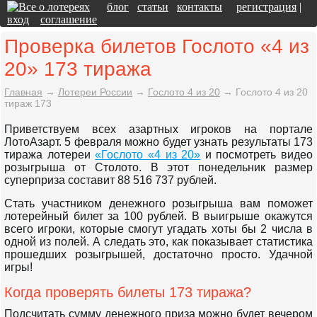
блог
статьи
контакты
регистрация
|
вход
соглашение
Проверка билетов Гослото «4 из
20» 173 тиража
Главная
→
Лотереи России
→
Гослото 4 из 20
→
Гослото 4 из 20
тираж 173
Приветствуем всех азартных игроков на портале
ЛотоАзарт. 5 февраля можно будет узнать результаты 173
тиража лотереи
«Гослото «4 из 20»
и посмотреть видео
розыгрыша от Столото. В этот понедельник размер
суперприза составит 88 516 737 рублей.
Стать участником денежного розыгрыша вам поможет
лотерейный билет за 100 рублей. В выигрыше окажутся
всего игроки, которые смогут угадать хоты бы 2 числа в
одной из полей. А следать это, как показывает статистика
прошедших розыгрышей, достаточно просто. Удачной
игры!
Когда проверять билеты 173 тиража?
Подсчитать сумму денежного приза можно будет вечером