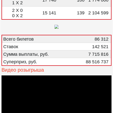
17 740
100
1 774 000
1 X 2
2 X 0
15 141
139
2 104 599
0 X 2
Всего билетов
86 312
Ставок
142 521
Сумма выплаты, руб.
7 715 816
Суперприз, руб.
88 516 737
Видео розыгрыша