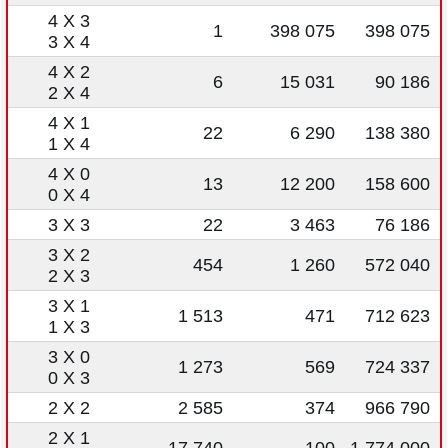
4 X 3
1
398 075
398 075
3 X 4
4 X 2
6
15 031
90 186
2 X 4
4 X 1
22
6 290
138 380
1 X 4
4 X 0
13
12 200
158 600
0 X 4
3 X 3
22
3 463
76 186
3 X 2
454
1 260
572 040
2 X 3
3 X 1
1 513
471
712 623
1 X 3
3 X 0
1 273
569
724 337
0 X 3
2 X 2
2 585
374
966 790
2 X 1