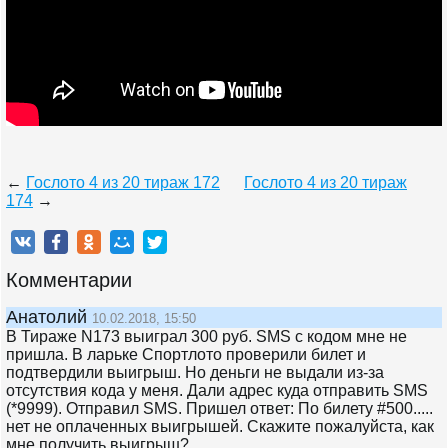
←
Гослото 4 из 20 тираж 172
Гослото 4 из 20 тираж
174
→
Комментарии
Анатолий
10.02.2018, 15:50
В Тираже N173 выиграл 300 руб. SMS с кодом мне не
пришла. В ларьке Спортлото проверили билет и
подтвердили выигрыш. Но деньги не выдали из-за
отсутствия кода у меня. Дали адрес куда отправить SMS
(*9999). Отправил SMS. Пришел ответ: По билету #500.....
нет не оплаченных выигрышей. Скажите пожалуйста, как
мне получить выигрыш?