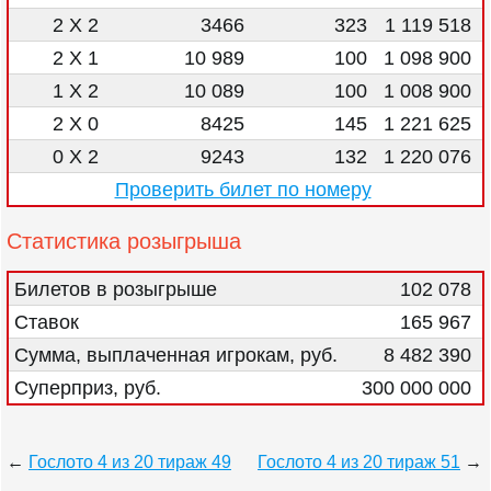
2 X 2
3466
323
1 119 518
2 X 1
10 989
100
1 098 900
1 X 2
10 089
100
1 008 900
2 X 0
8425
145
1 221 625
0 X 2
9243
132
1 220 076
Проверить билет по номеру
Статистика розыгрыша
Билетов в розыгрыше
102 078
Ставок
165 967
Сумма, выплаченная игрокам, руб.
8 482 390
Суперприз, руб.
300 000 000
←
Гослото 4 из 20 тираж 49
Гослото 4 из 20 тираж 51
→