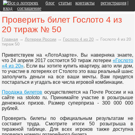
блог
статьи
контакты
регистрация
|
вход
соглашение
Проверить билет Гослото 4 из
20 тираж № 50
Главная
→
Лотереи России
→
Гослото 4 из 20
→
Гослото 4 из 20
тираж 50
Приветствуем на «ЛотоАзарте». Вы наверняка знаете,
что 24 апреля 2017 состоится 50 тираж лотереи
«Гослото
«4 из 20»
. Если вы хотите купить квартиру, авто или дом,
то участие в лотереях от Столото это ваш реальный шанс
заполучить деньги на все ваши мечты. Вам придется
постараться и угадать все числа игровой комбинации.
Продажа билетов
осуществляется на Почте России и на
сайте на stoloto ru. Принимайте участие в розыгрыше
денежных призов. Размер суперприза - 300 000 000
рублей.
Проверить билеты по официальным результатам не
составит труда. Смотрите итоги 50 розыгрыша в
тиражной таблице. Для всех игроков также доступна
проверка номеру лотерейного билета.