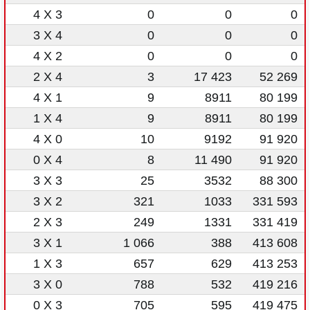
4 X 3
0
0
0
3 X 4
0
0
0
4 X 2
0
0
0
2 X 4
3
17 423
52 269
4 X 1
9
8911
80 199
1 X 4
9
8911
80 199
4 X 0
10
9192
91 920
0 X 4
8
11 490
91 920
3 X 3
25
3532
88 300
3 X 2
321
1033
331 593
2 X 3
249
1331
331 419
3 X 1
1 066
388
413 608
1 X 3
657
629
413 253
3 X 0
788
532
419 216
0 X 3
705
595
419 475