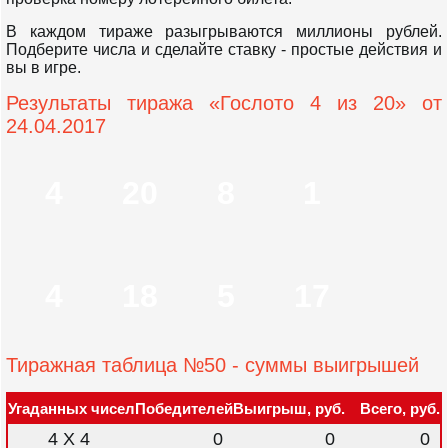
В каждом тираже разыгрываются миллионы рублей.
Подберите числа и сделайте ставку - простые действия и
вы в игре.
Результаты тиража «Гослото 4 из 20» от
24.04.2017
4
20
8
1
4
18
5
17
Тиражная таблица №50 - суммы выигрышей
Угаданных чисел
Победителей
Выигрыш, руб.
Всего, руб.
4 X 4
0
0
0