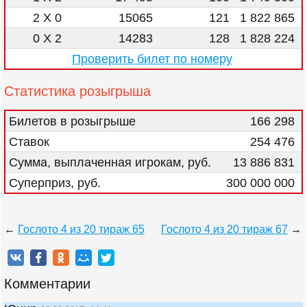
2 X 0
15065
121
1 822 865
0 X 2
14283
128
1 828 224
Проверить билет по номеру
Статистика розыгрыша
Билетов в розыгрыше
166 298
Ставок
254 476
Сумма, выплаченная игрокам, руб.
13 886 831
Суперприз, руб.
300 000 000
←
Гослото 4 из 20 тираж 65
Гослото 4 из 20 тираж 67
→
Комментарии