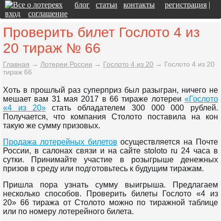
блог
статьи
контакты
регистрация
|
вход
соглашение
Проверить билет Гослото 4 из
20 тираж № 66
Главная
→
Лотереи России
→
Гослото 4 из 20
→
Гослото 4 из 20
тираж 66
Хоть в прошлый раз суперприз был разыгран, ничего не
мешает вам 31 мая 2017 в 66 тираже лотереи
«Гослото
«4 из 20»
стать обладателем 300 000 000 рублей.
Получается, что компания Столото поставила на кон
такую же сумму призовых.
Продажа лотерейных билетов
осуществляется на Почте
России, в салонах связи и на сайте stoloto ru 24 часа в
сутки. Принимайте участие в розыгрыше денежных
призов в среду или подготовьтесь к будущим тиражам.
Пришла пора узнать сумму выигрыша. Предлагаем
несколько способов. Проверить билеты Гослото «4 из
20» 66 тиража от Столото можно по тиражной таблице
или по номеру лотерейного билета.