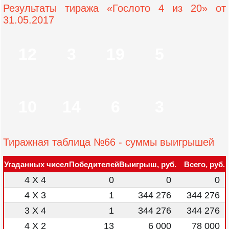
Результаты тиража «Гослото 4 из 20» от
31.05.2017
12
3
19
5
10
14
6
3
Тиражная таблица №66 - суммы выигрышей
Угаданных чисел
Победителей
Выигрыш, руб.
Всего, руб.
4 X 4
0
0
0
4 X 3
1
344 276
344 276
3 X 4
1
344 276
344 276
4 X 2
13
6 000
78 000