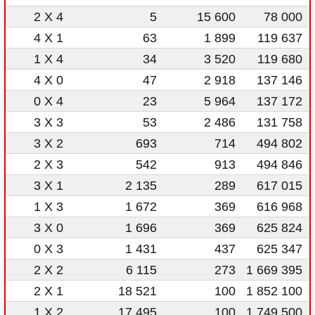
2 X 4
5
15 600
78 000
4 X 1
63
1 899
119 637
1 X 4
34
3 520
119 680
4 X 0
47
2 918
137 146
0 X 4
23
5 964
137 172
3 X 3
53
2 486
131 758
3 X 2
693
714
494 802
2 X 3
542
913
494 846
3 X 1
2 135
289
617 015
1 X 3
1 672
369
616 968
3 X 0
1 696
369
625 824
0 X 3
1 431
437
625 347
2 X 2
6 115
273
1 669 395
2 X 1
18 521
100
1 852 100
1 X 2
17 495
100
1 749 500