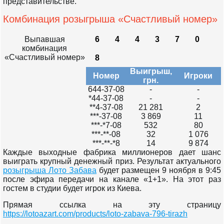
представительстве.
Комбинация розыгрыша «Счастливый номер»
Выпавшая
6
4
4
3
7
0
комбинация
«Счастливый номер»
8
Выигрыш,
Номер
Игроки
грн.
644-37-08
-
-
*44-37-08
-
-
**4-37-08
21 281
2
***-37-08
3 869
11
***-*7-08
532
80
***-**-08
32
1 076
***-**-*8
14
9 874
Каждые выходные фабрика миллионеров дает шанс
выиграть крупный денежный приз. Результат актуального
розыгрыша Лото Забава
будет размещен 9 ноября в 9:45
после эфира передачи на канале «1+1». На этот раз
гостем в студии будет игрок из Киева.
Прямая ссылка на эту страницу
https://lotoazart.com/products/loto-zabava-796-tirazh