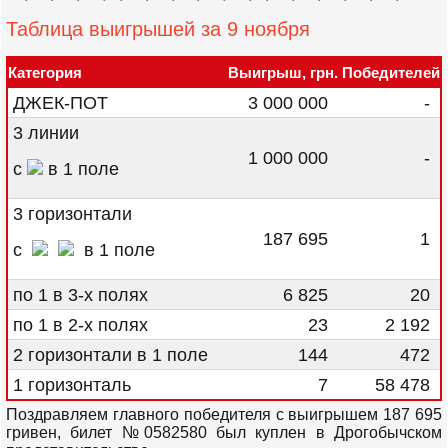
Таблица выигрышей за 9 ноября
Категория
Выигрыш, грн.
Победителей
ДЖЕК-ПОТ
3 000 000
-
3 линии
1 000 000
-
с
в 1 поле
3 горизонтали
187 695
1
с
в 1 поле
по 1 в 3-х полях
6 825
20
по 1 в 2-х полях
23
2 192
2 горизонтали в 1 поле
144
472
1 горизонталь
7
58 478
Поздравляем главного победителя с выигрышем 187 695
гривен, билет №0582580 был куплен в Дрогобычском