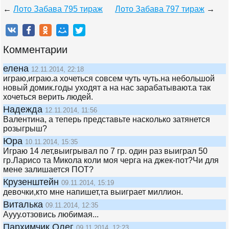
←
Лото Забава 795 тираж
Лото Забава 797 тираж
→
Комментарии
елена
12.11.2014, 22:18
играю,играю.а хочеться совсем чуть чуть.на небольшой
новый домик.годы уходят а на нас зарабатывают.а так
хочеться верить людей.
Надежда
12.11.2014, 11:56
Валентина, а теперь представьте насколько затянется
розыгрыш?
Юра
10.11.2014, 15:35
Играю 14 лет,выигрывал по 7 гр. один раз выиграл 50
гр.Ларисо та Микола коли моя черга на джек-пот?Чи для
мене залишается ПОТ?
Крузенштейн
09.11.2014, 15:19
девочки,кто мне напишет,та выиграет миллион.
Виталька
09.11.2014, 12:35
Аууу.отзовись любимая...
Пархимчик Олег
09.11.2014, 12:23