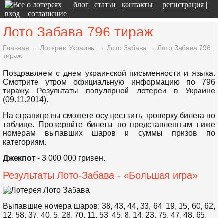
блог
статьи
контакты
регистрация
|
вход
соглашение
Лото Забава 796 тираж
Главная
→
Лотереи Украины
→
Лото Забава
→
Лото Забава 796
тираж
Поздравляем с днем украинской письменности и языка.
Смотрите утром официальную информацию по 796
тиражу. Результаты популярной лотереи в Украине
(09.11.2014).
На странице вы сможете осуществить проверку билета по
таблице. Проверяйте билеты по представленным ниже
номерам выпавших шаров и суммы призов по
категориям.
Джекпот
- 3 000 000 гривен.
Результаты Лото-Забава - «Большая игра»
Выпавшие номера шаров: 38, 43, 44, 33, 64, 19, 15, 60, 62,
12, 58, 37, 40, 5, 28, 70, 11, 53, 45, 8, 14, 23, 75, 47, 48, 65.