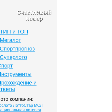
Счастливый
номер
ТИП и ТОП
Мегалот
Спортпрогноз
Суперлото
Спорт
Инструменты
Прохождение и
ответы
ото компании:
ослото
ЛоттоСтар
МСЛ
ациональная лотерея