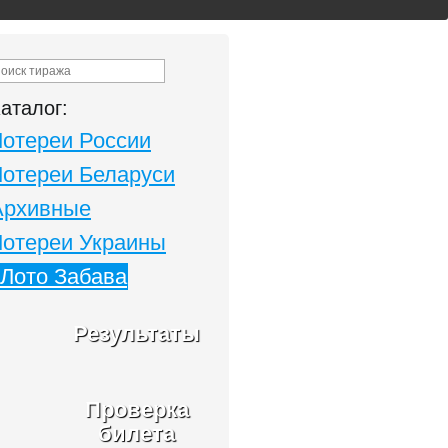
аталог:
Лотереи России
Лотереи Беларуси
Архивные
Лотереи Украины
Лото Забава
Результаты
Проверка
билета