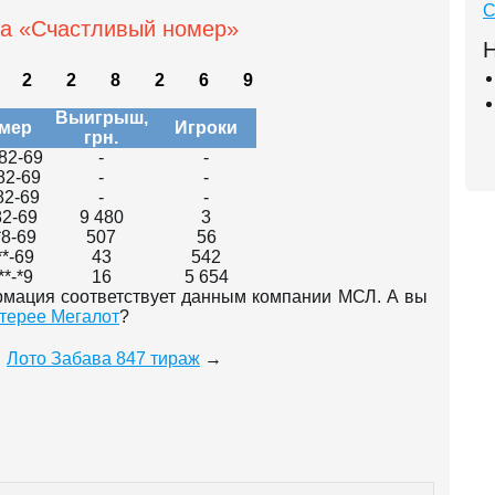
С
а «Счастливый номер»
Н
2
2
8
2
6
9
Выигрыш,
мер
Игроки
грн.
82-69
-
-
82-69
-
-
82-69
-
-
82-69
9 480
3
*8-69
507
56
**-69
43
542
**-*9
16
5 654
мация соответствует данным компании МСЛ. А вы
терее Мегалот
?
Лото Забава 847 тираж
→