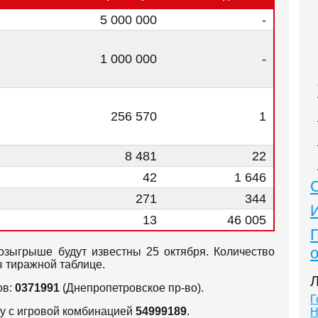
5 000 000
-
1 000 000
-
256 570
1
8 481
22
42
1 646
271
344
13
46 005
зыгрыше будут известны 25 октября. Количество
в тиражной таблице.
Л
ов:
0371991
(Днепропетровское пр-во).
Г
ку с игровой комбинацией
54999189
.
Н