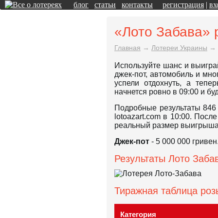
блог
статьи
контакты
регистрация
|
вх
«Лото Забава» 
Главная
→
Лотереи Украины
→
Используйте шанс и выигра
джек-пот, автомобиль и мн
успели отдохнуть, а тепе
начнется ровно в 09:00 и бу
Подробные результаты 846 
lotoazart.com в 10:00. Пос
реальный размер выигрыша
Джек-пот
- 5 000 000 гривен
Результаты Лото Забав
Тиражная таблица ро
Категория