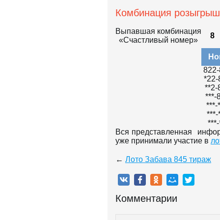
Комбинация розыгрыш
Выпавшая комбинация
8
«Счастливый номер»
Но
822-
*22-
**2-
***-
***-
***-
***-
Вся представленная инфор
уже принимали участие в
ло
←
Лото Забава 845 тираж
Комментарии