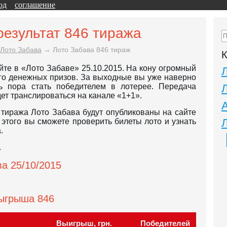
од
соглашение
результат 846 тиража
Лото Забава
→
Лото Забава 846 тираж
К
йте в «Лото Забаве» 25.10.2015. На кону огромный
ого денежных призов. За выходные вы уже наверно
рь пора стать победителем в лотерее. Передача
дет транслироваться на канале «1+1».
тиража Лото Забава будут опубликованы на сайте
ле этого вы сможете проверить билеты лото и узнать
.
.
а 25/10/2015
зыгрыша 846
Выигрыш, грн.
Победителей