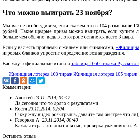
Что можно выиграть 23 ноября?
Мы вас не особо удивим, если скажем что в 104 розыгрыше ГЖ
рублей. Такие щедрые призы можно выиграть, если купите 
больше чем обычно, ведь в лототроне останется всего 3 шара.
Если у вас есть проблемы с жильем или финансами,
«Жилищная
игровых бланков упростит определение вознаграждения.
Вас ждут официальные итоги и
таблица 1050 тиража Русского 
←
Жилищная лотерея 103 тираж
Жилищная лотерея 105 тираж
Комментарии
Алексей
23.11.2014, 04:47
Да,сегодня что-то долго с результатами.
Костя
23.11.2014, 02:04
Сижу жду видео розыгрыша, давайте там быстрее что ли)
Геворкян А.
23.11.2014, 00:40
Каждая игра - это опыт для нас, проверка удачливости. А
Оставить отзыв