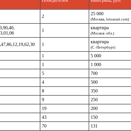
Победителей
Выигрыш, руб.
25 000
2
(Москва, lotoazart.com)
3,90,40,
квартира
1
23,01,06
(Москов. обл.)
квартира
,47,86,12,19,62,30
1
(С.-Петербург)
1
5 000
1
1 000
5
700
4
500
8
350
9
250
19
200
43
150
70
131