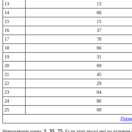
13
13
14
68
15
15
16
37
17
78
18
66
19
31
20
69
21
45
22
29
23
04
24
80
25
09
Пров
2, 35, 75
Невыпавшие шары:
. Если этих чисел нет на игровом