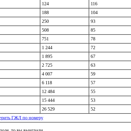
124
116
188
104
250
93
508
85
751
78
1 244
72
1 895
67
2 725
63
4 007
59
6 118
57
12 484
55
15 444
53
26 529
52
ерить ГЖЛ по номеру
 поле, то вы выиграли.