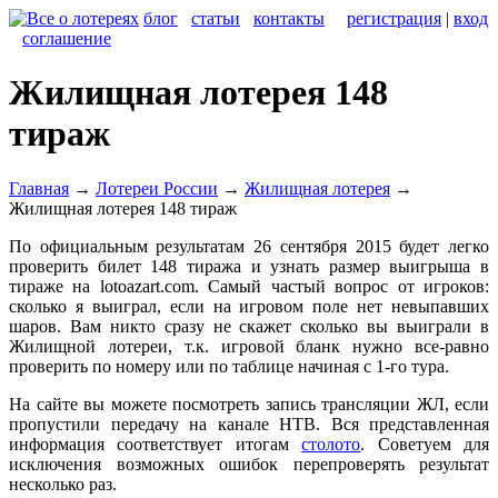
блог
статьи
контакты
регистрация
|
вход
соглашение
Жилищная лотерея 148
тираж
Главная
→
Лотереи России
→
Жилищная лотерея
→
Жилищная лотерея 148 тираж
По официальным результатам 26 сентября 2015 будет легко
проверить билет 148 тиража и узнать размер выигрыша в
тираже на lotoazart.com. Самый частый вопрос от игроков:
сколько я выиграл, если на игровом поле нет невыпавших
шаров. Вам никто сразу не скажет сколько вы выиграли в
Жилищной лотереи, т.к. игровой бланк нужно все-равно
проверить по номеру или по таблице начиная с 1-го тура.
На сайте вы можете посмотреть запись трансляции ЖЛ, если
пропустили передачу на канале НТВ. Вся представленная
информация соответствует итогам
столото
. Советуем для
исключения возможных ошибок перепроверять результат
несколько раз.