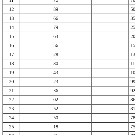
11
72
7
12
89
5
13
66
3
14
79
2
15
63
2
16
56
1
17
28
1
18
80
1
19
43
1
20
23
9
21
36
9
22
02
8
23
52
8
24
50
7
25
18
7