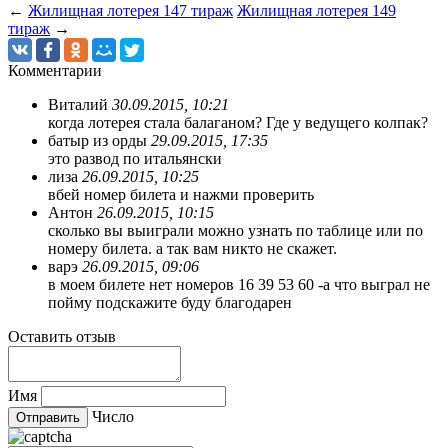
←
Жилищная лотерея 147 тираж
Жилищная лотерея 149
тираж
→
Комментарии
Виталий
30.09.2015, 10:21
когда лотерея стала балаганом? Где у ведущего колпак?
батыр из орды
29.09.2015, 17:35
это развод по итальянски
лиза
26.09.2015, 10:25
вбей номер билета и нажми проверить
Антон
26.09.2015, 10:15
сколько вы выиграли можно узнать по таблице или по
номеру билета. а так вам никто не скажет.
варэ
26.09.2015, 09:06
в моем билете нет номеров 16 39 53 60 -а что выграл не
пойму подскажите буду благодарен
Оставить отзыв
Имя
Число