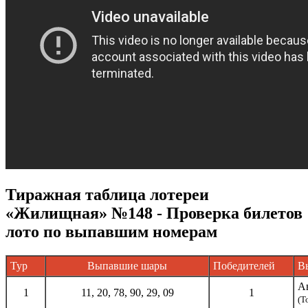
Тиражная таблица лотереи
«Жилищная» №148 - Проверка билетов
лото по выпавшим номерам
Тур
Выпавшие шары
Победителей
В
А
1
11, 20, 78, 90, 29, 09
1
(Т