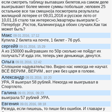
если смотреть таблицу выпавших билетов,на самом деле
выигрывают более менее суммы побольше ,человек 25
остальное все так смешно)а посмотрела результаты
жилищной лотерее от 09,01,2016 и русское лото от
10,01,16 стало так интересно,!квартиры выиграли С-
Петербург ,Ростов, Калининград,в обоих случаях.Как так
может быть?
Макс
09.01.2016, 17:12
Купила 2 билета на почте, 1 билет - 76 руб.
сергей9
09.01.2016, 15:29
А из 150000 выйгравших по 50р сколько не пойдут их
получать? И куда эти, теперь уже деньжищи, денутся.
Ольга
09.01.2016, 12:42
Сплошное надувательство. Видно нас никогда не научат.
ВСЁ ВЕРИМ , ВЕРИМ , вот уже без царя в голове.
Александр
09.01.2016, 10:20
УРА, Я выиграл 58 рублей. Некогда не выигрывал в
Спортлото.
Галина
09.01.2016, 09:23
выиграла 57 рублей .УРА.
Евгения
09.01.2016, 08:18
Резеда, если пишешь, то пиши без ошибок. И главари у