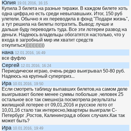
Юлия
19.01.2016, 16:15
Купила 3 билета на разные тиражи. В каждом билете хоть
одна цифра,но есть среди невыпавшыих. Итог, 150 руб
улетели. Обычно я их переводила в фонд "Подари жизнь",
а тут решила на билеты потратить. Вывод: лучше и
дальше буду переводить туда. Все эти лотереи развод на
деньги. Надеюсь владельцы обогатятся настолько, что у
входа в загробный мир им хватит средств
откупиться)))))))))))))
нана
12.01.2016, 16:49
все фуфло
Сергей
12.01.2016, 16:24
Периодически играю, очень редко выигрывал 50-80 руб.
Надеюсь на крупный суперприз...
Ира
10.01.2016, 19:50
Если смотреть таблицу выпавших билетов,на самом деле
выигрывают более менее суммы побольше ,человек 25
остальное все так смешно)а посмотрела результаты
жилищной лотерее от 09,01,2016 и русское лото от
10,01,16 стало так интересно,!квартиры выиграли С-
Петербург ,Ростов, Калининград,в обоих случаях.Как так
может быть?
Ира
10.01.2016, 19:49