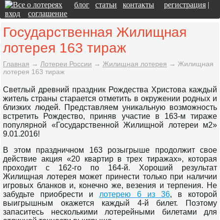
блог
статьи
контакты
регистрация
|
вход
соглашение
Государственная Жилищная
лотерея 163 тираж
Главная
→
Лотереи России
→
Жилищная лотерея
→
Жилищная
лотерея 163 тираж
Светлый древний праздник Рождества Христова каждый
житель страны старается отметить в окружении родных и
близких людей. Представляем уникальную возможность
встретить Рождество, приняв участие в 163-м тираже
популярной «Государственной Жилищной лотереи м2»
9.01.2016!
В этом праздничном 163 розыгрыше продолжит свое
действие акция «20 квартир в трех тиражах», которая
проходит с 162-го по 164-й. Хороший результат
Жилищная лотерея может принести только при наличии
игровых бланков и, конечно же, везения и терпения. Не
забудьте приобрести и
лотерею 6 из 36
, в которой
выигрышным окажется каждый 4-й билет. Поэтому
запаситесь несколькими лотерейными билетами для