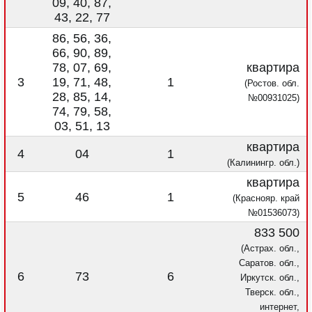
09, 40, 87,
43, 22, 77
86, 56, 36,
66, 90, 89,
78, 07, 69,
квартира
3
19, 71, 48,
1
(Ростов. обл.
28, 85, 14,
№00931025)
74, 79, 58,
03, 51, 13
квартира
4
04
1
(Калинингр. обл.)
квартира
5
46
1
(Краснояр. край
№01536073)
833 500
(Астрах. обл.,
Саратов. обл.,
6
73
6
Иркутск. обл.,
Тверск. обл.,
интернет,