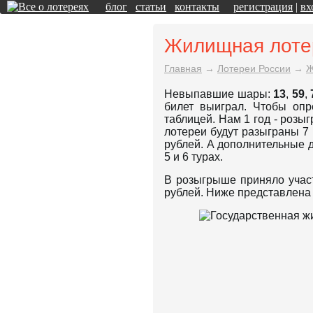
блог
статьи
контакты
регистрация
|
вх
Жилищная лоте
Главная
→
Лотереи России
→
Ж
Невыпавшие шары:
13
,
59
,
билет выиграл. Чтобы опр
таблицей. Нам 1 год - роз
лотереи будут разыграны 7 
рублей. А дополнительные 
5 и 6 турах.
В розыгрыше приняло участ
рублей. Ниже представлена