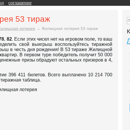
од
соглашение
рея 53 тираж
илищная лотерея
→
Жилищная лотерея 53 тираж
К
78
,
82
. Если этих чисел нет на игровом поле, то ваш
еделить свой выигрыш воспользуйтесь тиражной
ыгрыш в честь дня рождения! В 53 тираже Жилищной
квартир. В первом туре победитель получит 50 000
денежные призы обрадуют остальных призеров в 4,
ие 396 411 билетов. Всего выплачено 10 214 700
 тиражная таблица.