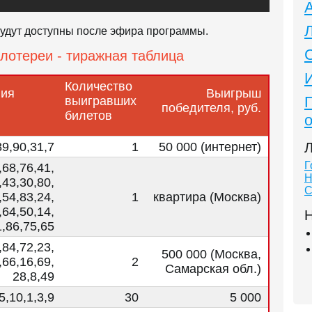
 будут доступны после эфира программы
.
лотереи - тиражная таблица
Количество
ния
Выигрыш
выигравших
победителя, руб.
билетов
89,90,31,7
1
50 000 (интернет)
Л
Г
,68,76,41,
Н
,43,30,80,
С
,54,83,24,
1
квартира (Москва)
,64,50,14,
Н
1,86,75,65
,84,72,23,
500 000 (Москва,
,66,16,69,
2
Самарская обл.)
28,8,49
5,10,1,3,9
30
5 000