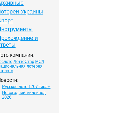
Архивные
Лотереи Украины
Спорт
Инструменты
Прохождение и
ответы
ото компании:
ослото
ЛоттоСтар
МСЛ
ациональная лотерея
толото
овости:
Русское лото 1707 тираж
Новогодний миллиард
2026