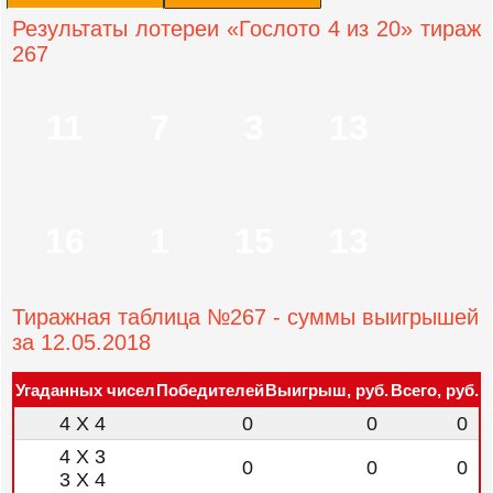
Результаты лотереи «Гослото 4 из 20» тираж
267
11
7
3
13
16
1
15
13
Тиражная таблица №267 - суммы выигрышей
за 12.05.2018
Угаданных чисел
Победителей
Выигрыш, руб.
Всего, руб.
4 X 4
0
0
0
4 X 3
0
0
0
3 X 4