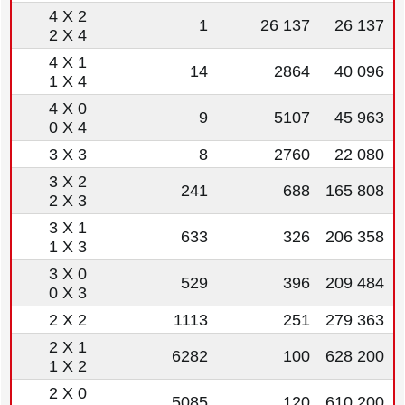
4 X 2
1
26 137
26 137
2 X 4
4 X 1
14
2864
40 096
1 X 4
4 X 0
9
5107
45 963
0 X 4
3 X 3
8
2760
22 080
3 X 2
241
688
165 808
2 X 3
3 X 1
633
326
206 358
1 X 3
3 X 0
529
396
209 484
0 X 3
2 X 2
1113
251
279 363
2 X 1
6282
100
628 200
1 X 2
2 X 0
5085
120
610 200