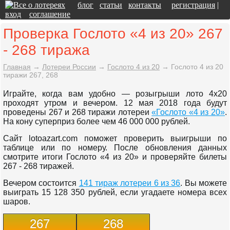
блог
статьи
контакты
регистрация
|
вход
соглашение
Проверка Гослото «4 из 20» 267
- 268 тиража
Главная
→
Лотереи России
→
Гослото 4 из 20
→
Гослото 4 из 20
тиражи 267, 268
Играйте, когда вам удобно — розыгрыши лото 4x20
проходят утром и вечером. 12 мая 2018 года будут
проведены 267 и 268 тиражи лотереи
«Гослото «4 из 20»
.
На кону суперприз более чем 46 000 000 рублей.
Сайт lotoazart.com поможет проверить выигрыши по
таблице или по номеру. После обновления данных
смотрите итоги Гослото «4 из 20» и проверяйте билеты
267 - 268 тиражей.
Вечером состоится
141 тираж лотереи 6 из 36
. Вы можете
выиграть 15 128 350 рублей, если угадаете номера всех
шаров.
267
268