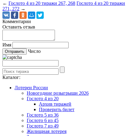
←
Гослото 4 из 20 тиражи 267, 268
Гослото 4 из 20 тиражи
271, 272
→
Комментарии
Оставить отзыв
Имя
Число
Каталог:
Лотереи России
Новогодние розыгрыши 2026
Гослото 4 из 20
Архив тиражей
Проверить билет
Гослото 5 из 36
Гослото 6 из 45
Гослото 7 из 49
Жилищная лотерея