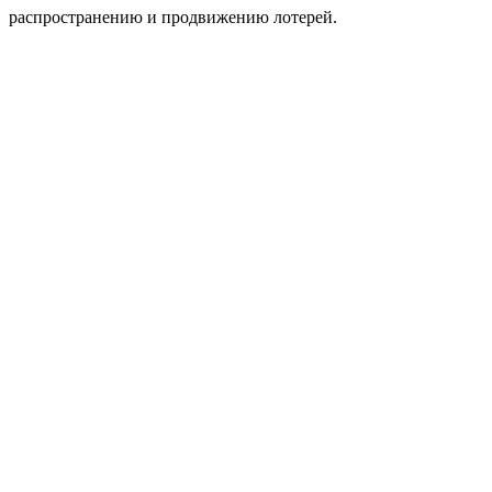
распространению и продвижению лотерей.