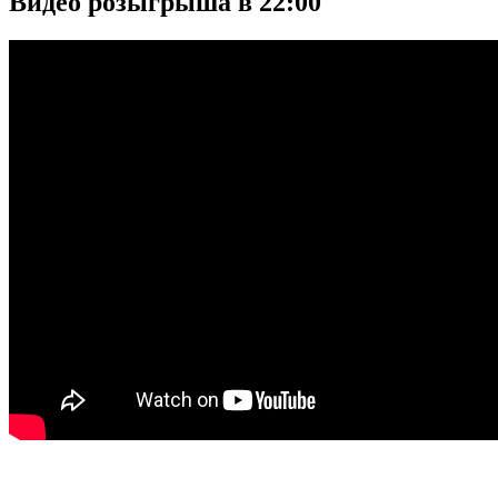
Видео розыгрыша в 22:00