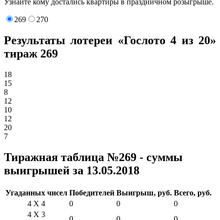
Узнайте кому достались квартиры в праздничном розыгрыше.
269
270
Результаты лотереи «Гослото 4 из 20»
тираж 269
18
15
8
12
10
12
20
7
Тиражная таблица №269 - суммы
выигрышей за 13.05.2018
Угаданных чисел
Победителей
Выигрыш, руб.
Всего, руб.
4 X 4
0
0
0
4 X 3
0
0
0