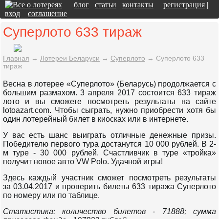
блог
статьи
контакты
регистрация
|
вход
соглашение
Суперлото 633 тираж
Главная
→
Лотереи Беларуси
→
Суперлото
→
Суперлото 633
тираж
Весна в лотерее «Суперлото» (Беларусь) продолжается с
большим размахом. 3 апреля 2017 состоится 633 тираж
лото и вы сможете посмотреть результаты на сайте
lotoazart.com. Чтобы сыграть, нужно приобрести хотя бы
один лотерейный билет в киосках или в интернете.
У вас есть шанс выиграть отличные денежные призы.
Победителю первого тура достанутся 10 000 рублей. В 2-
м туре - 30 000 рублей. Счастливчик в туре «тройка»
получит новое авто VW Polo. Удачной игры!
Здесь каждый участник сможет посмотреть результаты
за 03.04.2017 и проверить билеты 633 тиража Суперлото
по номеру или по таблице.
Статистика: количество билетов - 71888; сумма