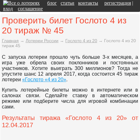
блог
статьи
контакты
регистрация
|
вход
соглашение
Проверить билет Гослото 4 из
20 тираж № 45
Главная
→
Лотереи России
→
Гослото 4 из 20
→
Гослото 4 из 20
тираж 45
С запуска лотереи прошло чуть больше 3-х месяцев, а
игра уже обрела своих поклонников и постоянных
участников. Хотите выиграть 300 миллионов? Тогда не
упустите шанс 12 апреля 2017, когда состоится 45 тираж
лотереи
«Гослото «4 из 20»
.
Купить лотерейные билеты можно в интернете или в
салонах связи. Сделайте ставку в автоматическом
режиме или подберите числа для игровой комбинации
сами.
Результаты тиража «Гослото 4 из 20» от
12.04.2017