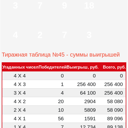
3
7
9
18
4
2
7
3
Тиражная таблица №45 - суммы выигрышей
Угаданных чисел
Победителей
Выигрыш, руб.
Всего, руб.
4 X 4
0
0
0
4 X 3
1
256 400
256 400
3 X 4
4
64 100
256 400
4 X 2
20
2904
58 080
2 X 4
10
5809
58 090
4 X 1
56
1591
89 096
1 X 4
7
12 734
89 138