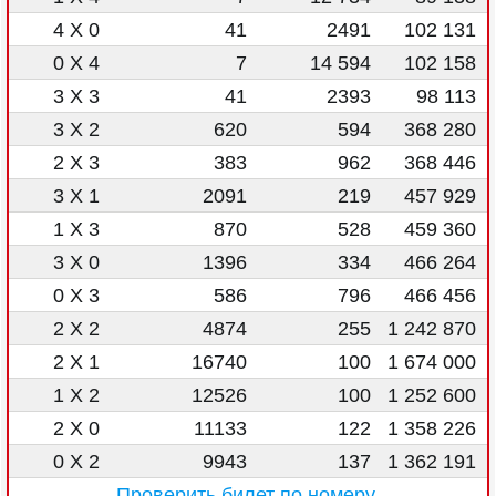
4 X 0
41
2491
102 131
0 X 4
7
14 594
102 158
3 X 3
41
2393
98 113
3 X 2
620
594
368 280
2 X 3
383
962
368 446
3 X 1
2091
219
457 929
1 X 3
870
528
459 360
3 X 0
1396
334
466 264
0 X 3
586
796
466 456
2 X 2
4874
255
1 242 870
2 X 1
16740
100
1 674 000
1 X 2
12526
100
1 252 600
2 X 0
11133
122
1 358 226
0 X 2
9943
137
1 362 191
Проверить билет по номеру