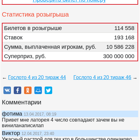
Статистика розыгрыша
Билетов в розыгрыше
114 558
Ставок
193 168
Сумма, выплаченная игрокам, руб.
10 586 228
Суперприз, руб.
300 000 000
←
Гослото 4 из 20 тираж 44
Гослото 4 из 20 тираж 46
→
Комментарии
фотима
13.04.2017, 08:19
Привет мне латорея 4 число совпадают зачем вы не
виниланаписилап
Виктор
12.04.2017, 23:40
Ужасный растрой для тех кто в большинстве одинаково