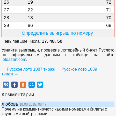
26
19
72
27
22
71
28
13
70
29
86
68
Определить выигрыш по номеру
17
,
48
,
50
Невыпавшие числа:
.
Узнайте выигрыши, проверив лотерейный билет Руслото
по официальным данным в таблице на сайте
lotoazart.com
.
←
Русское лото 1087 тираж
Русское лото 1089
тираж
→
Комментарии
любовь
18.08.2015, 08:47
Почему не комментируют,с какими номерами билеты с
крупными выйгрышами