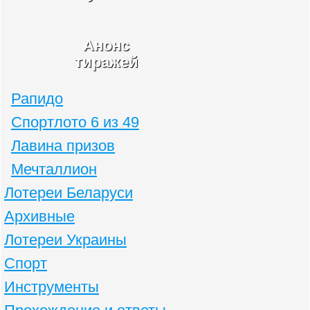
Анонс
тиражей
Рапидо
Спортлото 6 из 49
Лавина призов
Мечталлион
Лотереи Беларуси
Архивные
Лотереи Украины
Спорт
Инструменты